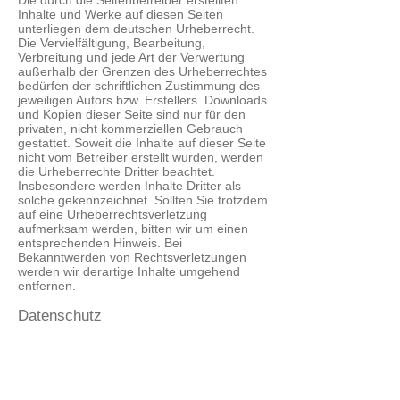
Die durch die Seitenbetreiber erstellten
Inhalte und Werke auf diesen Seiten
unterliegen dem deutschen Urheberrecht.
Die Vervielfältigung, Bearbeitung,
Verbreitung und jede Art der Verwertung
außerhalb der Grenzen des Urheberrechtes
bedürfen der schriftlichen Zustimmung des
jeweiligen Autors bzw. Erstellers. Downloads
und Kopien dieser Seite sind nur für den
privaten, nicht kommerziellen Gebrauch
gestattet. Soweit die Inhalte auf dieser Seite
nicht vom Betreiber erstellt wurden, werden
die Urheberrechte Dritter beachtet.
Insbesondere werden Inhalte Dritter als
solche gekennzeichnet. Sollten Sie trotzdem
auf eine Urheberrechtsverletzung
aufmerksam werden, bitten wir um einen
entsprechenden Hinweis. Bei
Bekanntwerden von Rechtsverletzungen
werden wir derartige Inhalte umgehend
entfernen.
Datenschutz
Die Nutzung unserer Webseite ist in der
Regel ohne Angabe personenbezogener
Daten möglich. Soweit auf unseren Seiten
personenbezogene Daten (beispielsweise