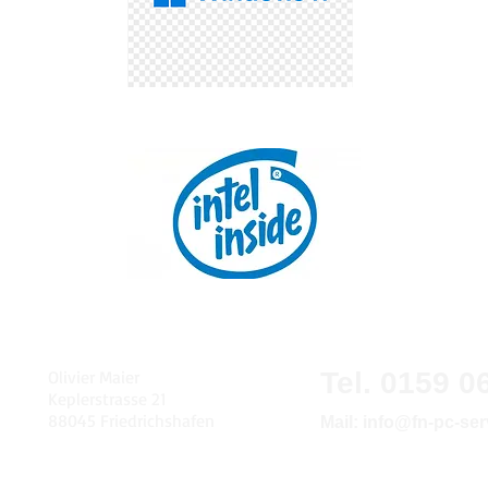
Olivier Maier
Tel. 0159 0
Keplerstrasse 21
88045 Friedrichshafen
Mail:
info@fn-pc-ser