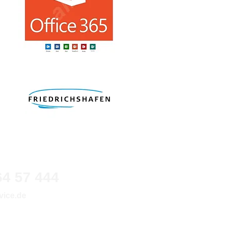
64 57 444
vice.de